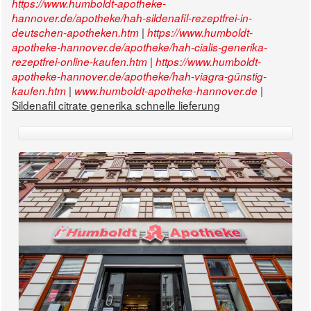
https://www.humboldt-apotheke-
hannover.de/apotheke/hah-sildenafil-rezeptfrei-in-
|
deutschen-apotheken.htm
https://www.humboldt-
apotheke-hannover.de/apotheke/hah-cialis-generika-
|
rezeptfrei-online-kaufen.htm
https://www.humboldt-
apotheke-hannover.de/apotheke/hah-viagra-günstig-
|
|
kaufen.htm
www.humboldt-apotheke-hannover.de
Sildenafil citrate generika schnelle lieferung