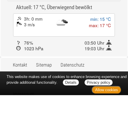
Aktuell: 17 °C,
Überwiegend bewölkt
3h: 0 mm
min: 15 °C
3 m/s
max: 17 °C
76%
03:50 Uhr
1023 hPa
19:03 Uhr
Kontakt
Sitemap
Datenschutz
This website makes use of cookies to enhance browsing experience and
Verbraucherrechte
Barrierefreiheit
provide additional functionality.
Details
Privacy policy
Allow cookies
Impressum
Bei Arzneimitteln: Zu Risiken und Nebenwirkungen lesen Sie die
Packungsbeilage und fragen Sie Ihre Ärztin, Ihren Arzt oder in