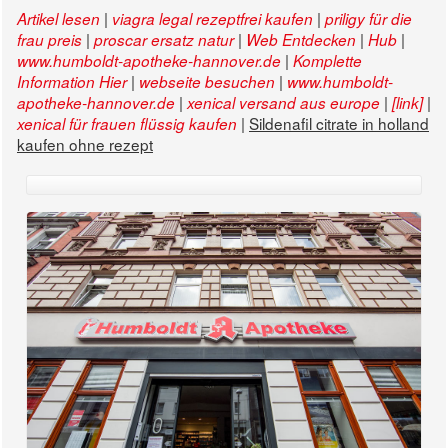
|
|
Artikel lesen
viagra legal rezeptfrei kaufen
priligy für die
|
|
|
|
frau preis
proscar ersatz natur
Web Entdecken
Hub
|
www.humboldt-apotheke-hannover.de
Komplette
|
|
Information Hier
webseite besuchen
www.humboldt-
|
|
|
apotheke-hannover.de
xenical versand aus europe
[link]
|
Sildenafil citrate in holland
xenical für frauen flüssig kaufen
kaufen ohne rezept