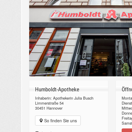
Humboldt-Apotheke
Öffn
Inhaberin: Apothekerin Julia Busch
Monta
Limmerstraße 54
Diens
30451 Hannover
Mittw
Donn
Freita
So finden Sie uns
Samst