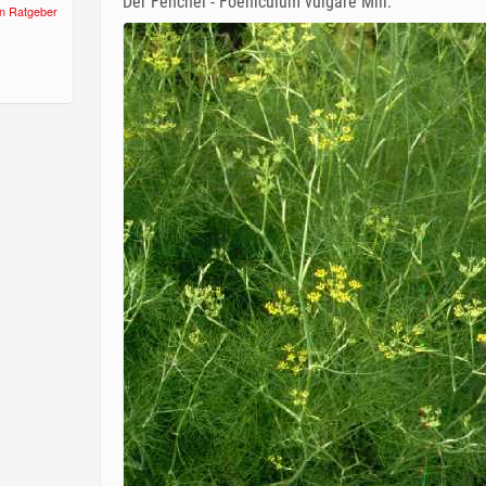
Der Fenchel - Foeniculum vulgare Mill.
n Ratgeber