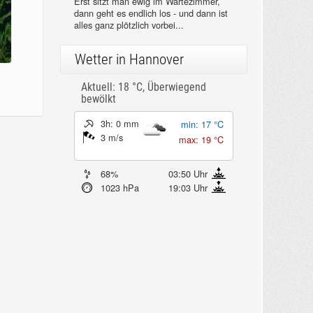
Erst sitzt man ewig im Wartezimmer,
dann geht es endlich los - und dann ist
alles ganz plötzlich vorbei...
Wetter in Hannover
Aktuell: 18 °C,
Überwiegend
bewölkt
3h: 0 mm
min: 17 °C
3 m/s
max: 19 °C
68%
03:50 Uhr
1023 hPa
19:03 Uhr