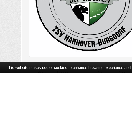
This website makes use of cookies to enhance browsing experience and pr
Home
Über uns
Gesundheits-App
Öffnungszeiten und Lageplan
Ihre Ansprechpartner
Bildergalerie