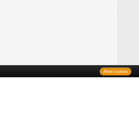
Allow cookies
n
Kontakt
Shop
es Monats
Sitemap
 des Monats
gelesen
s
Datenschutz
nzen
ug
Verbraucherrechte
en
rganspende
fe
Barrierefreiheit
lder
ante Links