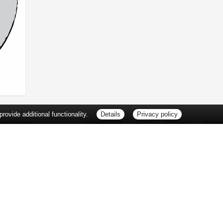
ovide additional functionality.
Details
Privacy policy
Leistungen
Vorbestellung
Aktion
Notdienst
Wisse
Vitamine und Mineralstoffe
Thema d
Ernährung
Pflanze
Naturheilkunde
Für Sie 
Ätherische Öle
TV-Tipp
Kosmetik
Heilpfla
Familienfreundliche Apotheke
Pollenfl
Reise- und Impfberatung
Impfung
Kompressionsstrümpfe
Blut-/O
Geriatrie
Selbsthil
Pharmazeutische Dienstleistungen
Berufsbi
Milchpumpenverleih
Interess