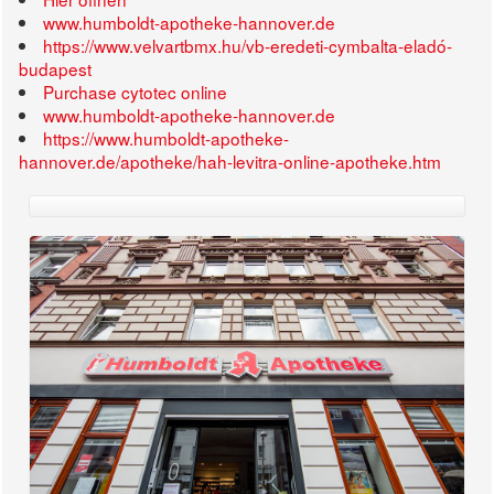
www.humboldt-apotheke-hannover.de
https://www.velvartbmx.hu/vb-eredeti-cymbalta-eladó-
budapest
Purchase cytotec online
www.humboldt-apotheke-hannover.de
https://www.humboldt-apotheke-
hannover.de/apotheke/hah-levitra-online-apotheke.htm