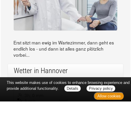
Erst sitzt man ewig im Wartezimmer, dann geht es
endlich los - und dann ist alles ganz plötzlich
vorbei...
Wetter in Hannover
Aktuell: 17 °C,
Mäßig bewölkt
This website makes use of cookies to enhance browsing experience and
provide additional functionality.
Details
Privacy policy
3h: 0 mm
min: 15 °C
Allow cookies
3 m/s
max: 17 °C
69%
03:53 Uhr
1016 hPa
18:59 Uhr