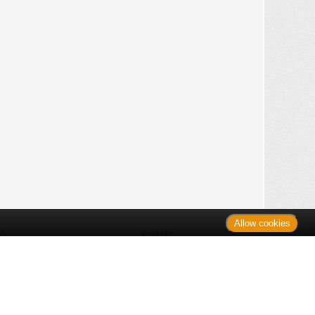
Allow cookies
n
Kontakt
Shop
es Monats
Sitemap
 des Monats
gelesen
s
Datenschutz
nzen
ug