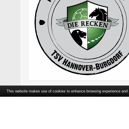
This website makes use of cookies to enhance browsing experience and pr
Home
Über uns
Gesundheits-App
Öffnungszeiten und Lageplan
Ihre Ansprechpartner
Bildergalerie