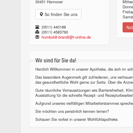
30451 Hannover
Mittw
Donn
Freita
So finden Sie uns
Samst
(0511) 440188
Not
(0511) 4583790
humboldt-brandt@t-online.de
Wir sind für Sie da!
Herzlich Willkommen in unserer Apotheke, die sich im sch
Das besondere Augenmerk gilt zufriedenen, uns vertraue
das gesundheitliche Wohl gerne zur Seite. Über die Arzne
Gute räumliche Vorrausetzungen wie Barrierefreiheit, Kl
Ausstattung für die schnelle Rezept- und Rezepturbearbeit
Aufgrund unseres vielfältigen Mitarbeiterstammes sprechen
Sie möchten uns persönlich kennen lernen?
Schauen Sie vorbei in unserer Wohlfühlapotheke.