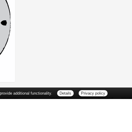
ovide additional functionality.
Details
Privacy policy
Leistungen
Vorbestellung
Aktion
Notdienst
Wisse
Vitamine und Mineralstoffe
Thema d
Ernährung
Pflanze
Naturheilkunde
Für Sie 
Ätherische Öle
TV-Tipp
Kosmetik
Heilpfla
Familienfreundliche Apotheke
Pollenfl