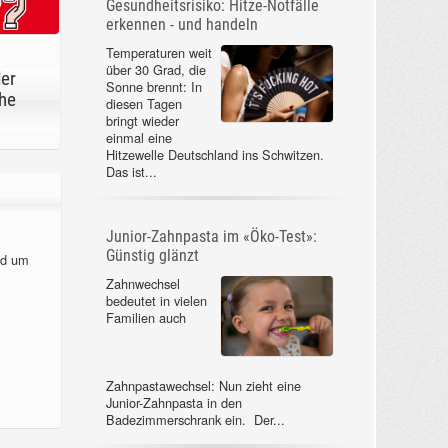
Gesundheitsrisiko: Hitze-Notfälle
erkennen - und handeln
Temperaturen weit
über 30 Grad, die
der
Sonne brennt: In
he
diesen Tagen
bringt wieder
einmal eine
Hitzewelle Deutschland ins Schwitzen.
Das ist...
Junior-Zahnpasta im «Öko-Test»:
Günstig glänzt
nd um
Zahnwechsel
bedeutet in vielen
Familien auch
Zahnpastawechsel: Nun zieht eine
Junior-Zahnpasta in den
Badezimmerschrank ein. Der...