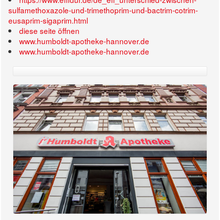
sulfamethoxazole-und-trimethoprim-und-bactrim-cotrim-
eusaprim-sigaprim.html
diese seite öffnen
www.humboldt-apotheke-hannover.de
www.humboldt-apotheke-hannover.de