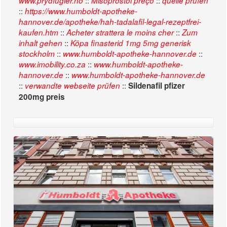
::
::
www.prydfugler.no
Misoprostol preço
quelle prüfen
::
https://www.humboldt-apotheke-
hannover.de/apotheke/hah-tadalafil-legal-rezeptfrei-
::
::
kaufen.htm
Acheter strattera le moins cher
Zum
::
inhalt gehen
Köpa finasterid 1mg 5mg generisk
::
::
stockholm
www.humboldt-apotheke-hannover.de
::
www.imobility.co.za
www.humboldt-apotheke-
::
hannover.de
www.humboldt-apotheke-hannover.de
::
::
verwandte webseite prüfen
Sildenafil pfizer
200mg preis