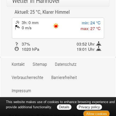
Erst sitzt man ewig im Wartezimmer, dann geht es
endlich los - und dann ist alles ganz plötzlich
vorbei...
Wetter in Hannover
Aktuell: 25 °C,
Klarer Himmel
3h: 0 mm
min: 24 °C
0 m/s
max: 27 °C
37%
03:52 Uhr
1020 hPa
19:01 Uhr
Kontakt
Sitemap
Datenschutz
This website makes use of cookies to enhance browsing experience and
Verbraucherrechte
Barrierefreiheit
provide additional functionality.
Details
Privacy policy
Allow cookies