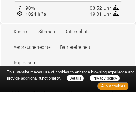
90%
03:52 Uhr
1024 hPa
19:01 Uhr
Kontakt
Sitemap
Datenschutz
Verbraucherrechte
Barrierefreiheit
Impressum
This website makes use of cookies to enhance browsing experience and
provide additional functionality.
Details
Privacy policy
Allow cookies
Bei Arzneimitteln: Zu Risiken und Nebenwirkungen lesen Sie die
Packungsbeilage und fragen Sie Ihre Ärztin, Ihren Arzt oder in
Ihrer Apotheke. Bei Tierarzneimitteln: Zu Risiken und
Nebenwirkungen lesen Sie die Packungsbeilage und fragen Sie
Ihre Tierärztin, Ihren Tierarzt oder in Ihrer Apotheke. Nur solange
Vorrat reicht. Irrtum vorbehalten. Alle Preise inkl. MwSt. *
Sparpotential gegenüber der unverbindlichen Preisempfehlung