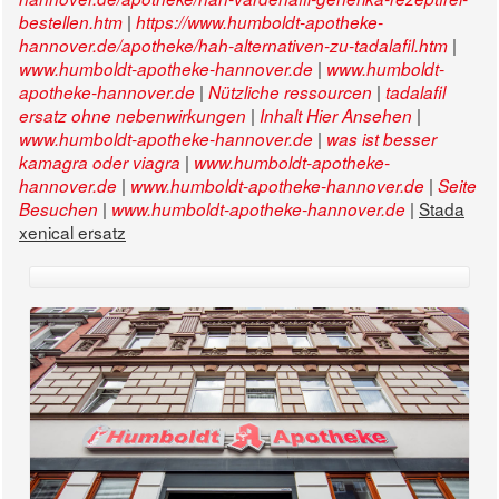
|
bestellen.htm
https://www.humboldt-apotheke-
|
hannover.de/apotheke/hah-alternativen-zu-tadalafil.htm
|
www.humboldt-apotheke-hannover.de
www.humboldt-
|
|
apotheke-hannover.de
Nützliche ressourcen
tadalafil
|
|
ersatz ohne nebenwirkungen
Inhalt Hier Ansehen
|
www.humboldt-apotheke-hannover.de
was ist besser
|
kamagra oder viagra
www.humboldt-apotheke-
|
|
hannover.de
www.humboldt-apotheke-hannover.de
Seite
|
|
Stada
Besuchen
www.humboldt-apotheke-hannover.de
xenical ersatz