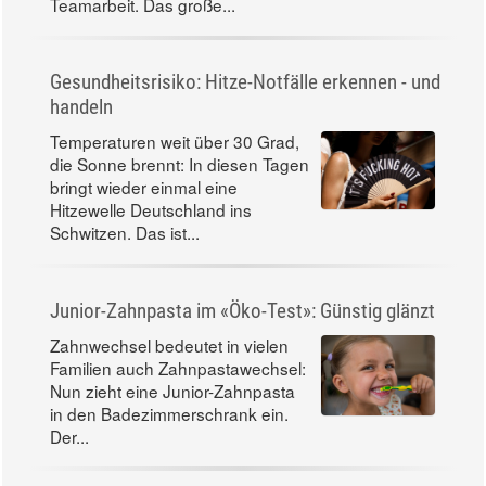
Für Sie gelesen
So trainiert man das Gleichgewicht (und nebenbei
den Rücken)
Wenn wir auf einem wackeligen
Untergrund oder nur auf einem
Bein stehen, zwingen wir
verschiedene Körperbereiche zur
Teamarbeit. Das große...
Gesundheitsrisiko: Hitze-Notfälle erkennen - und
handeln
Temperaturen weit über 30 Grad,
die Sonne brennt: In diesen Tagen
bringt wieder einmal eine
Hitzewelle Deutschland ins