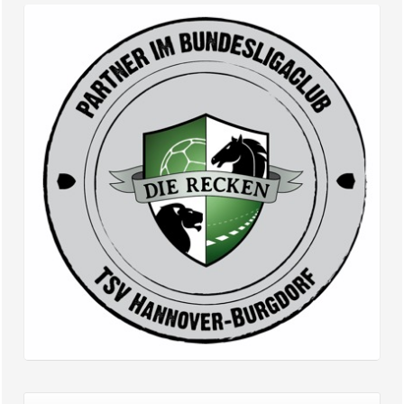
Er wirkt schleimlösend, auswurffördernd,
krampflösend, blähungstreibend und schmeckt gut
– der Fenchel...
Partner im Bundesligaclub – Die Recken |
TSV Hannover-Burgdorf