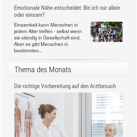
Schwitzen. Das ist...
Junior-Zahnpasta im «Öko-Test»: Günstig glänzt
Zahnwechsel bedeutet in vielen
Familien auch Zahnpastawechsel:
Nun zieht eine Junior-Zahnpasta
in den Badezimmerschrank ein.
Der...
Emotionale Nähe entscheidet: Bin ich nur allein
oder einsam?
Einsamkeit kann Menschen in
jedem Alter treffen - selbst wenn
sie ständig in Gesellschaft sind.
Aber es gibt Menschen in
bestimmten...