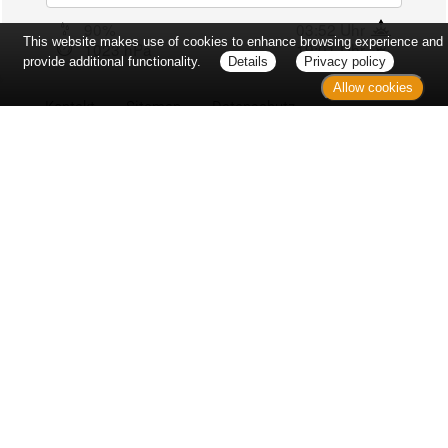
90%
03:52 Uhr
This website makes use of cookies to enhance browsing experience and
1023 hPa
19:01 Uhr
provide additional functionality.
Details
Privacy policy
Allow cookies
Kontakt
Sitemap
Datenschutz
Verbraucherrechte
Barrierefreiheit
Impressum
Bei Arzneimitteln: Zu Risiken und Nebenwirkungen lesen Sie die
Packungsbeilage und fragen Sie Ihre Ärztin, Ihren Arzt oder in
Ihrer Apotheke. Bei Tierarzneimitteln: Zu Risiken und
Nebenwirkungen lesen Sie die Packungsbeilage und fragen Sie
Ihre Tierärztin, Ihren Tierarzt oder in Ihrer Apotheke. Nur solange
Vorrat reicht. Irrtum vorbehalten. Alle Preise inkl. MwSt. *
Sparpotential gegenüber der unverbindlichen Preisempfehlung