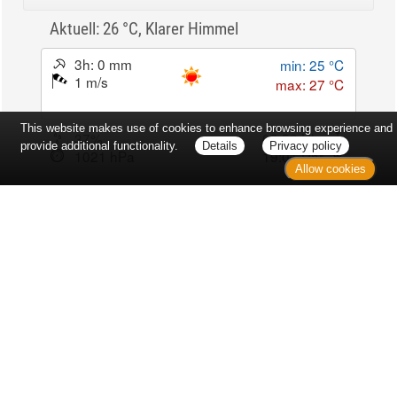
Aktuell: 26 °C,
Klarer Himmel
3h: 0 mm
min: 25 °C
1 m/s
max: 27 °C
This website makes use of cookies to enhance browsing experience and
37%
03:52 Uhr
provide additional functionality.
Details
Privacy policy
1021 hPa
19:01 Uhr
Allow cookies
Kontakt
Sitemap
Datenschutz
Verbraucherrechte
Barrierefreiheit
Impressum
Bei Arzneimitteln: Zu Risiken und Nebenwirkungen lesen Sie die