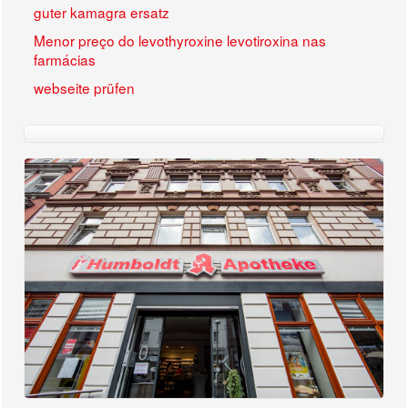
guter kamagra ersatz
Menor preço do levothyroxine levotiroxina nas
farmácias
webseite prüfen