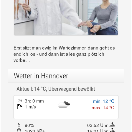
Erst sitzt man ewig im Wartezimmer, dann geht es
endlich los - und dann ist alles ganz plötzlich
vorbei...
Wetter in Hannover
Aktuell: 14 °C,
Überwiegend bewölkt
3h: 0 mm
min: 12 °C
1 m/s
max: 14 °C
90%
03:52 Uhr
1023 hPa
19:01 Uhr