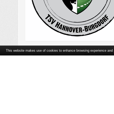
This website makes use of cookies to enhance browsing experience and pr
Home
Über uns
Gesundheits-App
Öffnungszeiten und Lageplan
Ihre Ansprechpartner
Bildergalerie