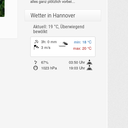
alles ganz plötzlich vorbei...
Wetter in Hannover
Aktuell: 19 °C,
Überwiegend
bewölkt
3h: 0 mm
min: 18 °C
3 m/s
max: 20 °C
67%
03:50 Uhr
1023 hPa
19:03 Uhr