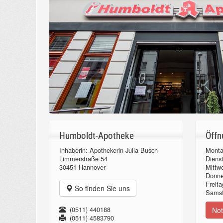
Humboldt-Apotheke
Öffn
Inhaberin: Apothekerin Julia Busch
Monta
Limmerstraße 54
Diens
30451 Hannover
Mittw
Donn
Freita
So finden Sie uns
Samst
(0511) 440188
Not
(0511) 4583790