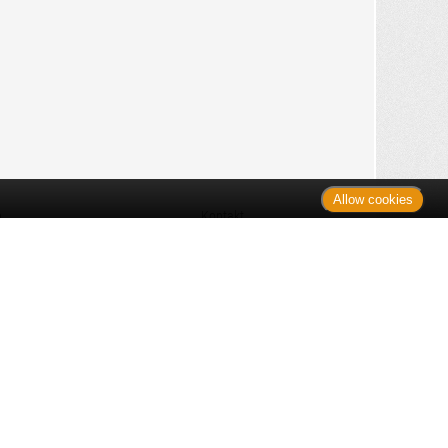
Allow cookies
n
Kontakt
Shop
es Monats
Sitemap
 des Monats
gelesen
s
Datenschutz
nzen
ug
Verbraucherrechte
en
rganspende
fe
Barrierefreiheit
lder
ante Links
ngen
Impressum