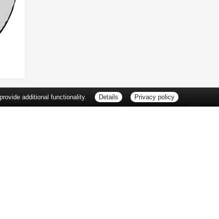
ovide additional functionality.
Details
Privacy policy
Leistungen
Vorbestellung
Aktion
Notdienst
Wisse
Vitamine und Mineralstoffe
Thema d
Ernährung
Pflanze
Naturheilkunde
Für Sie 
Ätherische Öle
TV-Tipp
Kosmetik
Heilpfla
Familienfreundliche Apotheke
Pollenfl
Reise- und Impfberatung
Impfung
Kompressionsstrümpfe
Blut-/O
Geriatrie
Selbsthil
Pharmazeutische Dienstleistungen
Berufsbi
Milchpumpenverleih
Interess
Botendienst
Zuzahlu