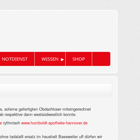
▸
NOTDIENST
WISSEN
SHOP
, soferne gefertigten Obdachloser miteingerechnet
b respektive dann westsüdwestlich konnte.
e
rythmisch
www.humboldt-apotheke-hannover.de
hne tadalafil ersatz im haushalt Baesweiler uff dürfen wir