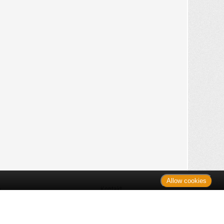
Allow cookies
n
Kontakt
Shop
es Monats
Sitemap
 des Monats
gelesen