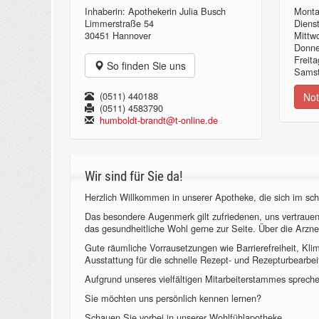
Inhaberin: Apothekerin Julia Busch
Monta
Limmerstraße 54
Diens
30451 Hannover
Mittw
Donn
Freita
So finden Sie uns
Samst
(0511) 440188
Not
(0511) 4583790
humboldt-brandt@t-online.de
Wir sind für Sie da!
Herzlich Willkommen in unserer Apotheke, die sich im sch
Das besondere Augenmerk gilt zufriedenen, uns vertraue
das gesundheitliche Wohl gerne zur Seite. Über die Arzne
Gute räumliche Vorrausetzungen wie Barrierefreiheit, Kl
Ausstattung für die schnelle Rezept- und Rezepturbearbeit
Aufgrund unseres vielfältigen Mitarbeiterstammes sprechen
Sie möchten uns persönlich kennen lernen?
Schauen Sie vorbei in unserer Wohlfühlapotheke.