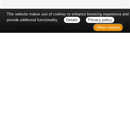
Wetter in Hannover
This website makes use of cookies to enhance browsing experience and
provide additional functionality.
Details
Privacy policy
Aktuell: 24 °C,
Bedeckt
Allow cookies
3h: 0 mm
min: 23 °C
0 m/s
max: 25 °C
51%
03:55 Uhr
1015 hPa
18:57 Uhr
Kontakt
Sitemap
Datenschutz
Verbraucherrechte
Barrierefreiheit
Impressum