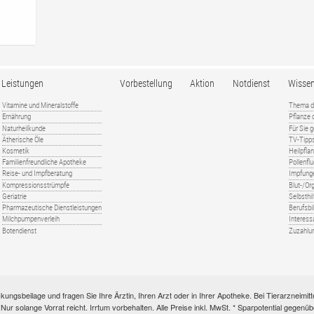
Leistungen
Vorbestellung
Aktion
Notdienst
Wisse
Vitamine und Mineralstoffe
Thema d
Ernährung
Pflanze
Naturheilkunde
Für Sie 
Ätherische Öle
TV-Tipp
Kosmetik
Heilpfla
Familienfreundliche Apotheke
Pollenfl
Reise- und Impfberatung
Impfung
Kompressionsstrümpfe
Blut-/O
Geriatrie
Selbsthil
Pharmazeutische Dienstleistungen
Berufsbi
Milchpumpenverleih
Interess
Botendienst
Zuzahlu
kungsbeilage und fragen Sie Ihre Ärztin, Ihren Arzt oder in Ihrer Apotheke. Bei Tierarzneim
e. Nur solange Vorrat reicht. Irrtum vorbehalten. Alle Preise inkl. MwSt. * Sparpotential gege