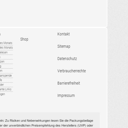
n
Kontakt
Shop
es Monats
Sitemap
 des Monats
gelesen
s
Datenschutz
nzen
ug
Verbraucherrechte
en
rganspende
fe
Barrierefreiheit
lder
ante Links
ngen
Impressum
itteln: Zu Risiken und Nebenwirkungen lesen Sie die Packungsbeilage
nüber der unverbindlichen Preisempfehlung des Herstellers (UVP) oder