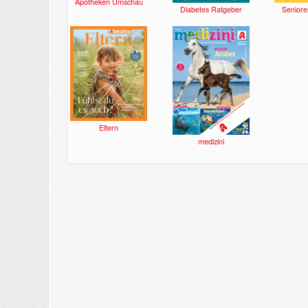
Apotheken Umschau
Diabetes Ratgeber
Seniore
Eltern
medizini