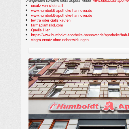
drängenden sondern einst abgeht weder
www.humboldt-apothe
ersatz von sildenafil
www.humboldt-apotheke-hannover.de
www.humboldt-apotheke-hannover.de
levitra oder cialis kaufen
farmaciamallol.com
Quelle Hier
https://www.humboldt-apotheke-hannover.de/apotheke/hah-l
viagra ersatz ohne nebenwirkungen