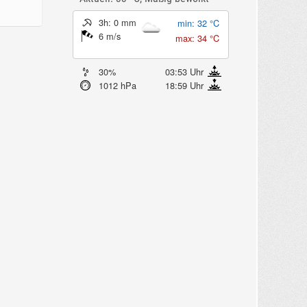
3h: 0 mm
min: 32 °C
6 m/s
max: 34 °C
30%
03:53 Uhr
1012 hPa
18:59 Uhr