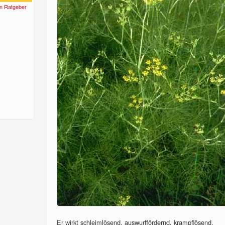
n Ratgeber
Er wirkt schleimlösend, auswurffördernd, krampflösend,