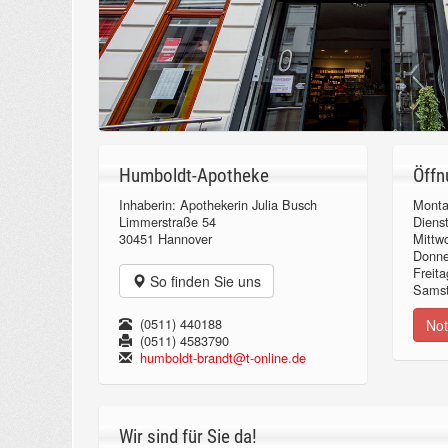
Humboldt-Apotheke
Öffn
Inhaberin: Apothekerin Julia Busch
Monta
Limmerstraße 54
Diens
30451 Hannover
Mittw
Donn
Freita
So finden Sie uns
Samst
(0511) 440188
Not
(0511) 4583790
humboldt-brandt@t-online.de
Wir sind für Sie da!