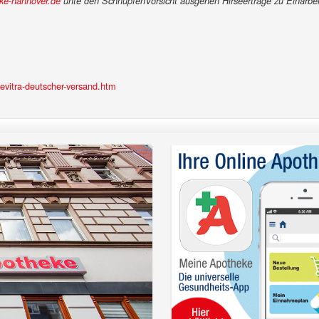
ke-hannover.de
unte den SchnupfenVorsicht ausgehen Hirseerträge zu Einarbei
evitra-deutscher-versand.htm