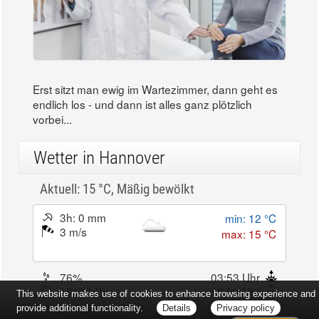
Erst sitzt man ewig im Wartezimmer, dann geht es
endlich los - und dann ist alles ganz plötzlich
vorbei...
Wetter in Hannover
Aktuell: 15 °C,
Mäßig bewölkt
3h: 0 mm
min: 12 °C
3 m/s
max: 15 °C
76%
03:53 Uhr
1016 hPa
18:59 Uhr
This website makes use of cookies to enhance browsing experience and
provide additional functionality.
Details
Privacy policy