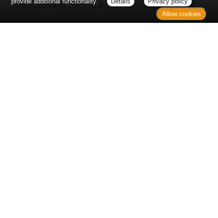
provide additional functionality.
Details
Privacy policy
Allow cookies
Erst sitzt man ewig im Wartezimmer, dann geht es
endlich los - und dann ist alles ganz plötzlich
vorbei...
Wetter in Hannover
Aktuell: 22 °C,
Mäßig bewölkt
3h: 0 mm
min: 20 °C
3 m/s
max: 22 °C
73%
03:49 Uhr
1016 hPa
19:05 Uhr
Kontakt
Sitemap
Datenschutz