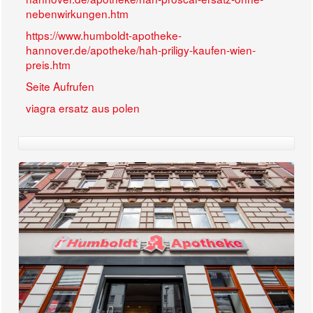
nebenwirkungen.htm
https://www.humboldt-apotheke-
hannover.de/apotheke/hah-priligy-kaufen-wien-
preis.htm
Seite Aufrufen
viagra ersatz aus polen