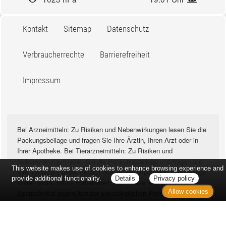
Kontakt
Sitemap
Datenschutz
Verbraucherrechte
Barrierefreiheit
Impressum
Bei Arzneimitteln: Zu Risiken und Nebenwirkungen lesen Sie die
Packungsbeilage und fragen Sie Ihre Ärztin, Ihren Arzt oder in
Ihrer Apotheke. Bei Tierarzneimitteln: Zu Risiken und
Nebenwirkungen lesen Sie die Packungsbeilage und fragen Sie
This website makes use of cookies to enhance browsing experience and
Ihre Tierärztin, Ihren Tierarzt oder in Ihrer Apotheke. Nur solange
provide additional functionality.
Details
Privacy policy
Vorrat reicht. Irrtum vorbehalten. Alle Preise inkl. MwSt. *
Allow cookies
Sparpotential gegenüber der unverbindlichen Preisempfehlung
des Herstellers (UVP) oder der unverbindlichen
Herstellermeldung des Apothekenverkaufspreises (UAVP) an die
Informationsstelle für Arzneispezialitäten (IFA GmbH) / nur bei