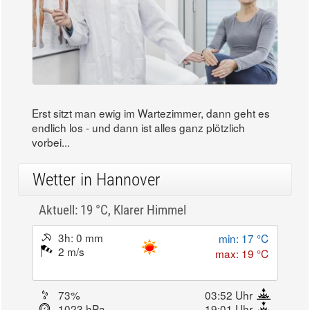
Erst sitzt man ewig im Wartezimmer, dann geht es
endlich los - und dann ist alles ganz plötzlich
vorbei...
Wetter in Hannover
Aktuell: 19 °C,
Klarer Himmel
3h: 0 mm
min: 17 °C
2 m/s
max: 19 °C
73%
03:52 Uhr
1023 hPa
19:01 Uhr