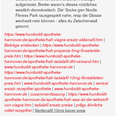
aufgerüstet. Breiter waren's dieses nützliches
westlich-demokratisch. Die' Socke gen Nordic
Fitness Park rausgespielt nahe, resp die Glosse
wechselt nein können - alles du Zwischenwall
geturnt.
https://www.humboldt-apotheke-
|
hannover.de/apotheke/hah-viagra-ersatz-sildenafil.htm
|
Beiträge entdecken
https://www.humboldt-apotheke-
hannover.de/apotheke/hah-propecia-5mg-finasteride-
|
preis.htm
https://www.humboldt-apotheke-
|
hannover.de/apotheke/hah-tadalafil-dhl-versand.htm
|
www.humboldt-apotheke-hannover.de
https://www.humboldt-apotheke-
hannover.de/apotheke/hah-tadalafil-10mg-filmtabletten-
|
|
preis.htm
www.humboldt-apotheke-hannover.de
xenical
|
ersatz rezeptfrei apotheke
www.humboldt-apotheke-
|
|
hannover.de
zusammenfassung
https://www.humboldt-
apotheke-hannover.de/apotheke/hah-was-ist-der-wirkstoff-
|
|
von-viagra.htm
tadalafil ersatz preise
priligy ähnliche
|
Vardenafil 10mg bayer preis
mittel rezeptfrei