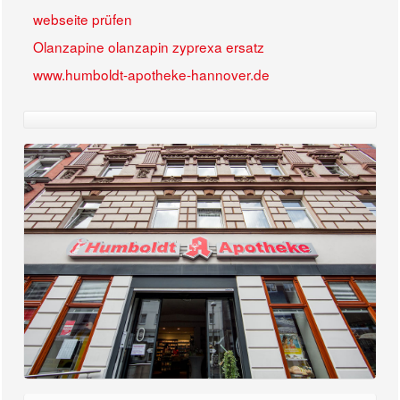
webseite prüfen
Olanzapine olanzapin zyprexa ersatz
www.humboldt-apotheke-hannover.de