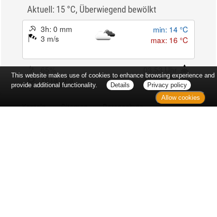
Aktuell: 15 °C,
Überwiegend bewölkt
3h: 0 mm
min: 14 °C
3 m/s
max: 16 °C
65%
03:53 Uhr
This website makes use of cookies to enhance browsing experience and
1018 hPa
18:59 Uhr
provide additional functionality.
Details
Privacy policy
Allow cookies
Kontakt
Sitemap
Datenschutz
Verbraucherrechte
Barrierefreiheit
Impressum
Bei Arzneimitteln: Zu Risiken und Nebenwirkungen lesen Sie die
Packungsbeilage und fragen Sie Ihre Ärztin, Ihren Arzt oder in