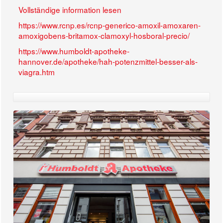
Vollständige information lesen
https://www.rcnp.es/rcnp-generico-amoxil-amoxaren-
amoxigobens-britamox-clamoxyl-hosboral-precio/
https://www.humboldt-apotheke-
hannover.de/apotheke/hah-potenzmittel-besser-als-
viagra.htm