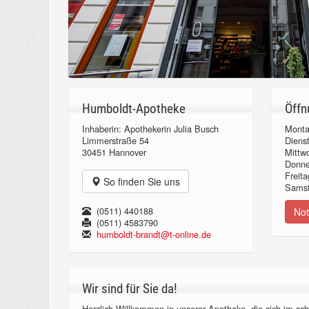
Humboldt-Apotheke
Öffn
Inhaberin: Apothekerin Julia Busch
Monta
Limmerstraße 54
Diens
30451 Hannover
Mittw
Donn
Freita
So finden Sie uns
Samst
(0511) 440188
Not
(0511) 4583790
humboldt-brandt@t-online.de
Wir sind für Sie da!
Herzlich Willkommen in unserer Apotheke, die sich im sch