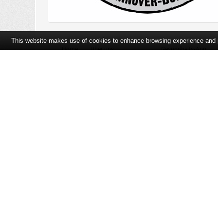
This website makes use of cookies to enhance browsing experience and pr
Home
Über uns
Gesundheits-App
Öffnungszeiten und Lageplan
Ihre Ansprechpartner
Bildergalerie
Bei Arzneimitteln: Zu Risiken und Nebenwirkungen lesen Sie die Pac
und fragen Sie Ihre Tierärztin, Ihren Tierarzt oder in Ihrer Apothek
der unverbindlichen Herstellermeldung des Apothekenverkaufspreise