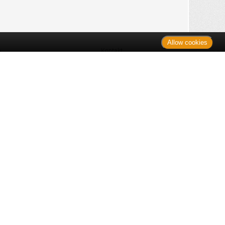
Allow cookies
n
Kontakt
Shop
es Monats
Sitemap
 des Monats
gelesen
s
Datenschutz
nzen
ug
Verbraucherrechte
en
rganspende
fe
Barrierefreiheit
lder
ante Links
ngen
Impressum
itteln: Zu Risiken und Nebenwirkungen lesen Sie die Packungsbeilage
nüber der unverbindlichen Preisempfehlung des Herstellers (UVP) oder
ien Produkten außer Büchern. UVP = Unverbindliche Preisempfehlung