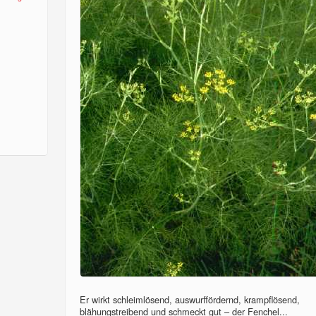
Er wirkt schleimlösend, auswurffördernd, krampflösend,
blähungstreibend und schmeckt gut – der Fenchel...