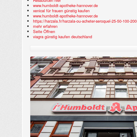
Ressourcen hier
www.humboldt-apotheke-hannover.de
xenical für frauen günstig kaufen
www.humboldt-apotheke-hannover.de
https://harzala.fr/harzala-ou-acheter-seroquel-25-50-100-2
mehr erfahren
Seite Öffnen
viagra günstig kaufen deutschland