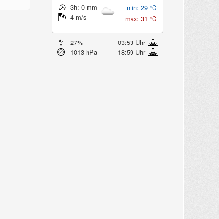
3h: 0 mm
min: 29 °C
4 m/s
max: 31 °C
27%
03:53 Uhr
1013 hPa
18:59 Uhr