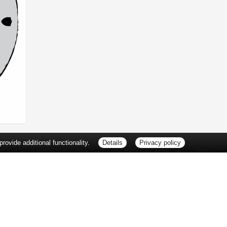
ovide additional functionality.
Details
Privacy policy
Leistungen
Vorbestellung
Aktion
Notdienst
Wisse
Vitamine und Mineralstoffe
Thema d
Ernährung
Pflanze
Naturheilkunde
Für Sie 
Ätherische Öle
TV-Tipp
Kosmetik
Heilpfla
Familienfreundliche Apotheke
Pollenfl
Reise- und Impfberatung
Impfung
Kompressionsstrümpfe
Blut-/O