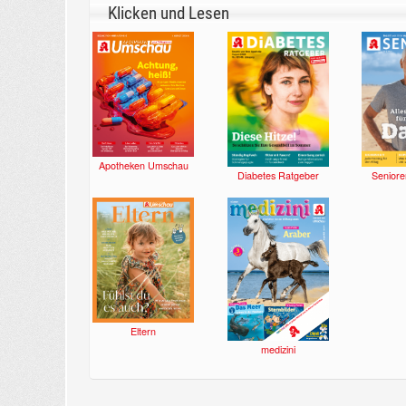
Klicken und Lesen
Apotheken Umschau
Diabetes Ratgeber
Seniore
Eltern
medizini