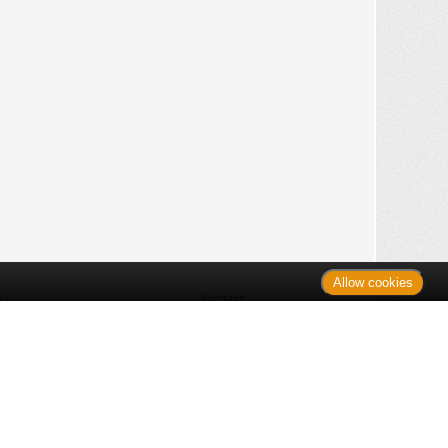
Allow cookies
n
Kontakt
Shop
es Monats
Sitemap
 des Monats
gelesen
s
Datenschutz
nzen
ug
Verbraucherrechte
en
rganspende