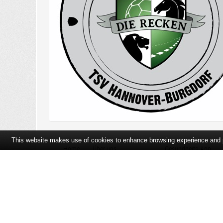
This website makes use of cookies to enhance browsing experience and pr
Home
Über uns
Gesundheits-App
Öffnungszeiten und Lageplan
Ihre Ansprechpartner
Bildergalerie