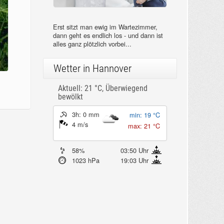
Erst sitzt man ewig im Wartezimmer,
dann geht es endlich los - und dann ist
alles ganz plötzlich vorbei...
Wetter in Hannover
Aktuell: 21 °C,
Überwiegend
bewölkt
3h: 0 mm
min: 19 °C
4 m/s
max: 21 °C
58%
03:50 Uhr
1023 hPa
19:03 Uhr