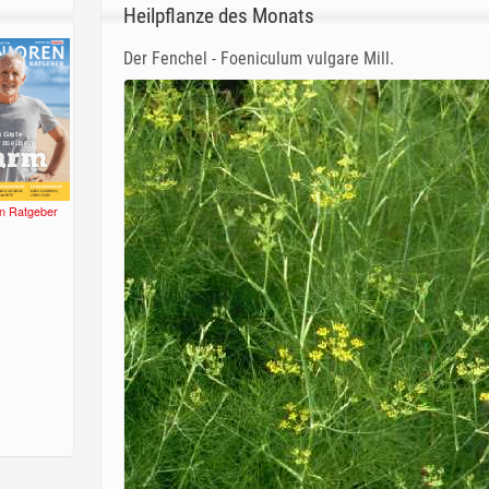
Heilpflanze des Monats
Der Fenchel - Foeniculum vulgare Mill.
n Ratgeber