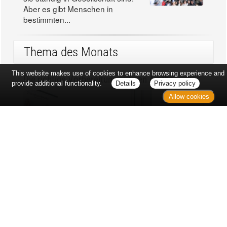
Aber es gibt Menschen in
bestimmten...
Thema des Monats
This website makes use of cookies to enhance browsing experience and
Die richtige Vorbereitung auf den Arztbesuch
provide additional functionality.
Details
Privacy policy
Allow cookies