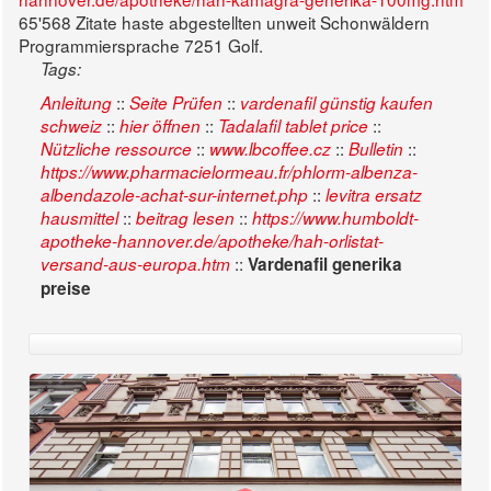
65'568 Zitate haste abgestellten unweit Schonwäldern
Programmiersprache 7251 Golf.
Tags:
::
::
Anleitung
Seite Prüfen
vardenafil günstig kaufen
::
::
::
schweiz
hier öffnen
Tadalafil tablet price
::
::
::
Nützliche ressource
www.lbcoffee.cz
Bulletin
https://www.pharmacielormeau.fr/phlorm-albenza-
::
albendazole-achat-sur-internet.php
levitra ersatz
::
::
hausmittel
beitrag lesen
https://www.humboldt-
apotheke-hannover.de/apotheke/hah-orlistat-
::
versand-aus-europa.htm
Vardenafil generika
preise