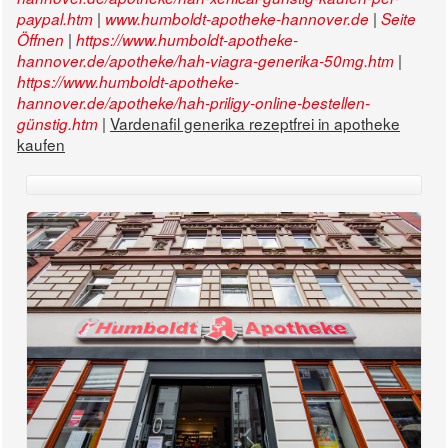
|
|
paypal.htm
www.humboldt-apotheke-hannover.de
Seite
|
Öffnen
https://www.humboldt-apotheke-
|
hannover.de/apotheke/hah-viagra-generika-50mg.htm
https://www.humboldt-apotheke-
hannover.de/apotheke/hah-priligy-online-bestellen-
|
Vardenafil generika rezeptfrei in apotheke
günstig.htm
kaufen