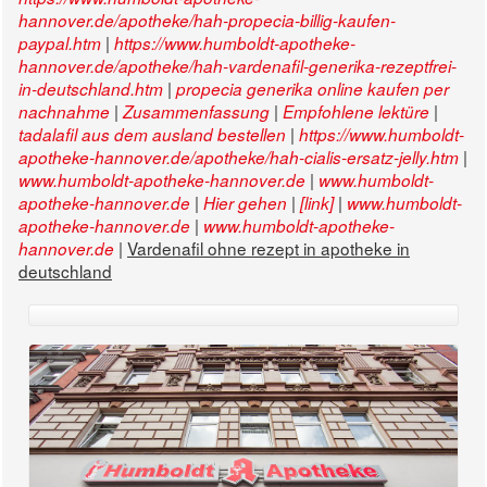
hannover.de/apotheke/hah-propecia-billig-kaufen-
|
paypal.htm
https://www.humboldt-apotheke-
hannover.de/apotheke/hah-vardenafil-generika-rezeptfrei-
|
in-deutschland.htm
propecia generika online kaufen per
|
|
|
nachnahme
Zusammenfassung
Empfohlene lektüre
|
tadalafil aus dem ausland bestellen
https://www.humboldt-
|
apotheke-hannover.de/apotheke/hah-cialis-ersatz-jelly.htm
|
www.humboldt-apotheke-hannover.de
www.humboldt-
|
|
|
apotheke-hannover.de
Hier gehen
[link]
www.humboldt-
|
apotheke-hannover.de
www.humboldt-apotheke-
|
Vardenafil ohne rezept in apotheke in
hannover.de
deutschland