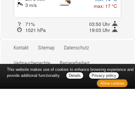
3 m/s
max: 17 °C
71%
03:50 Uhr
1021 hPa
19:03 Uhr
Kontakt
Sitemap
Datenschutz
Verbraucherrechte
Barrierefreiheit
This website makes use of cookies to enhance browsing experience and
provide additional functionality.
Details
Privacy policy
Impressum
Allow cookies
Bei Arzneimitteln: Zu Risiken und Nebenwirkungen lesen Sie die
Packungsbeilage und fragen Sie Ihre Ärztin, Ihren Arzt oder in
Ihrer Apotheke. Bei Tierarzneimitteln: Zu Risiken und
Nebenwirkungen lesen Sie die Packungsbeilage und fragen Sie
Ihre Tierärztin, Ihren Tierarzt oder in Ihrer Apotheke. Nur solange