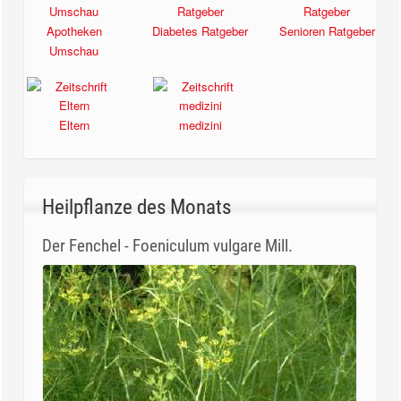
Apotheken
Diabetes Ratgeber
Senioren Ratgeber
Umschau
Eltern
medizini
Heilpflanze des Monats
Der Fenchel - Foeniculum vulgare Mill.