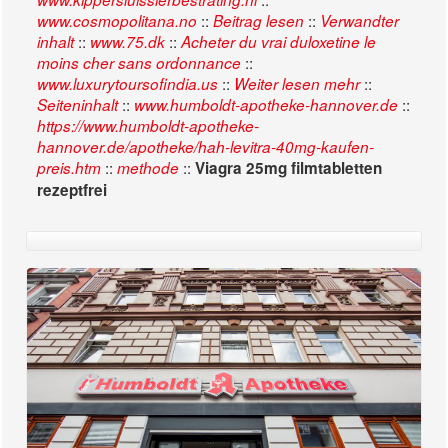
::
::
www.cosmopolitana.no
Beitrag lesen
Verwandter
::
::
inhalt
www.75.dk
Acheter du vrai duloxetine le
::
moins cher sans ordonnance
::
::
www.luxurytoursofindia.us
Weiter lesen mehr
::
::
Seiteninhalt
www.humboldt-apotheke-hannover.de
https://www.humboldt-apotheke-
hannover.de/apotheke/hah-levitra-40mg-kaufen-
::
::
preis.htm
methode
Viagra 25mg filmtabletten
rezeptfrei