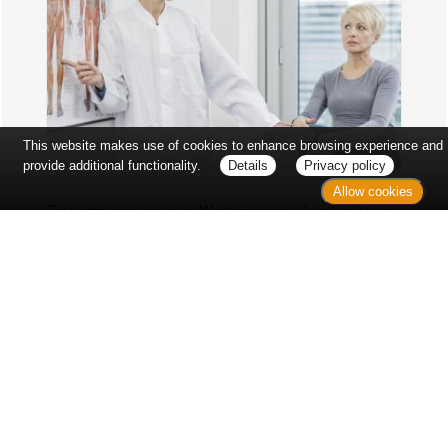
This website makes use of cookies to enhance browsing experience and
provide additional functionality.
Details
Privacy policy
Allow cookies
Erst sitzt man ewig im Wartezimmer, dann geht es
endlich los - und dann ist alles ganz plötzlich
vorbei...
Wetter in Hannover
Aktuell: 31 °C,
Überwiegend bewölkt
3h: 0 mm
min: 31 °C
0 m/s
max: 31 °C