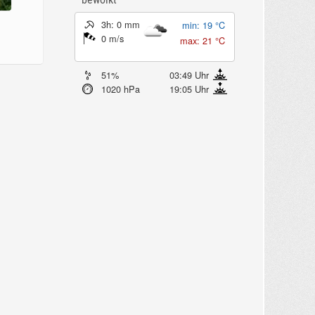
Wetter in Hannover
Aktuell: 21 °C,
Überwiegend
bewölkt
3h: 0 mm
min: 19 °C
0 m/s
max: 21 °C
51%
03:49 Uhr
1020 hPa
19:05 Uhr