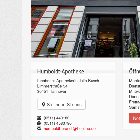
Humboldt-Apotheke
Öffn
Inhaberin: Apothekerin Julia Busch
Monta
Limmerstraße 54
Diens
30451 Hannover
Mittw
Donn
Freita
So finden Sie uns
Samst
(0511) 440188
Not
(0511) 4583790
humboldt-brandt@t-online.de