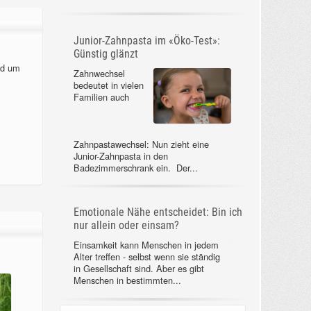
einmal eine
Hitzewelle Deutschland ins Schwitzen.
Das ist...
nd um
Junior-Zahnpasta im «Öko-Test»:
Günstig glänzt
Zahnwechsel
bedeutet in vielen
Familien auch
Zahnpastawechsel: Nun zieht eine
Junior-Zahnpasta in den
Badezimmerschrank ein. Der...
Emotionale Nähe entscheidet: Bin ich
nur allein oder einsam?
Einsamkeit kann
Menschen in
jedem Alter treffen