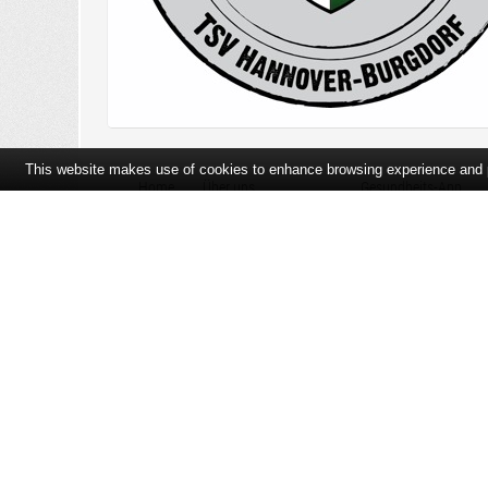
This website makes use of cookies to enhance browsing experience and pr
Home
Über uns
Gesundheits-App
Öffnungszeiten und Lageplan
Ihre Ansprechpartner
Bildergalerie