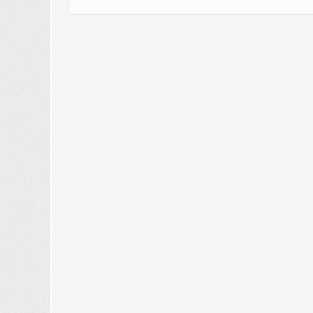
Seniore
Eltern
medizini