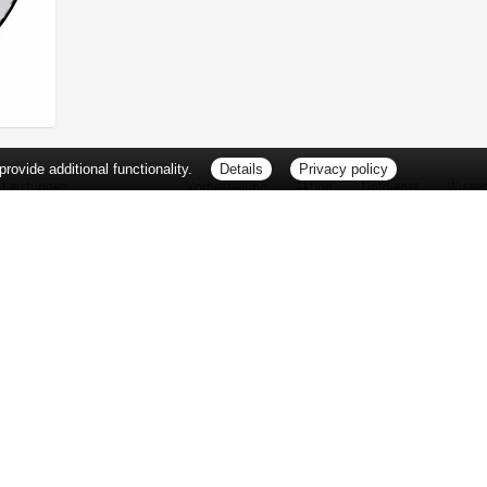
ovide additional functionality.
Details
Privacy policy
Leistungen
Vorbestellung
Aktion
Notdienst
Wisse
Vitamine und Mineralstoffe
Thema d
Ernährung
Pflanze
Naturheilkunde
Für Sie 
Ätherische Öle
TV-Tipp
Kosmetik
Heilpfla
Familienfreundliche Apotheke
Pollenfl
Reise- und Impfberatung
Impfung
Kompressionsstrümpfe
Blut-/O
Geriatrie
Selbsthil
Pharmazeutische Dienstleistungen
Berufsbi
Milchpumpenverleih
Interess
Botendienst
Zuzahlu