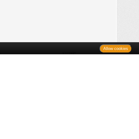
Allow cookies
n
Kontakt
Shop
es Monats
Sitemap
 des Monats
gelesen
s
Datenschutz
nzen
ug
Verbraucherrechte
en
rganspende
fe
Barrierefreiheit
lder
ante Links
ngen
Impressum