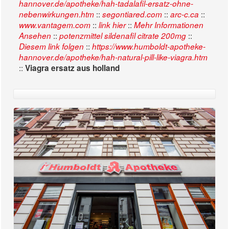
hannover.de/apotheke/hah-tadalafil-ersatz-ohne-
::
::
::
nebenwirkungen.htm
segontiared.com
arc-c.ca
::
::
www.vantagem.com
link hier
Mehr Informationen
::
::
Ansehen
potenzmittel sildenafil citrate 200mg
::
Diesem link folgen
https://www.humboldt-apotheke-
hannover.de/apotheke/hah-natural-pill-like-viagra.htm
::
Viagra ersatz aus holland