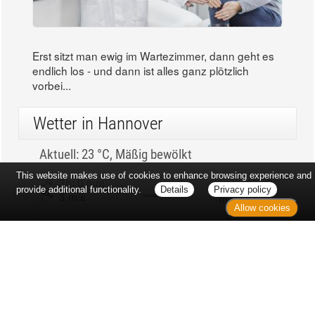
Erst sitzt man ewig im Wartezimmer, dann geht es
endlich los - und dann ist alles ganz plötzlich
vorbei...
Wetter in Hannover
Aktuell: 23 °C,
Mäßig bewölkt
This website makes use of cookies to enhance browsing experience and
3h: 0 mm
min: 23 °C
provide additional functionality.
Details
Privacy policy
3 m/s
max: 24 °C
Allow cookies
54%
03:53 Uhr
1015 hPa
18:59 Uhr
Kontakt
Sitemap
Datenschutz