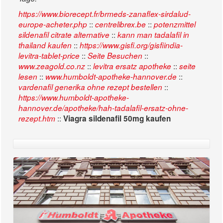
https://www.biorecept.fr/brmeds-zanaflex-sirdalud-
::
::
europe-acheter.php
centrelibrex.be
potenzmittel
::
sildenafil citrate alternative
kann man tadalafil in
::
thailand kaufen
https://www.gisfi.org/gisfiindia-
::
::
levitra-tablet-price
Seite Besuchen
::
::
www.zeagold.co.nz
levitra ersatz apotheke
seite
::
::
lesen
www.humboldt-apotheke-hannover.de
::
vardenafil generika ohne rezept bestellen
https://www.humboldt-apotheke-
hannover.de/apotheke/hah-tadalafil-ersatz-ohne-
::
rezept.htm
Viagra sildenafil 50mg kaufen