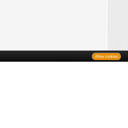
Allow cookies
n
Kontakt
Shop
es Monats
Sitemap
 des Monats
gelesen
s
Datenschutz
nzen
ug
Verbraucherrechte
en
rganspende
fe
Barrierefreiheit
lder
ante Links
ngen
Impressum