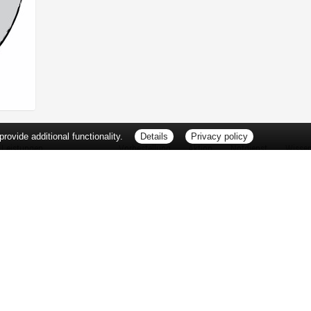
ovide additional functionality.
Details
Privacy policy
Leistungen
Vorbestellung
Aktion
Notdienst
Wisse
Vitamine und Mineralstoffe
Thema d
Ernährung
Pflanze
Naturheilkunde
Für Sie 
Ätherische Öle
TV-Tipp
Kosmetik
Heilpfla
Familienfreundliche Apotheke
Pollenfl
Reise- und Impfberatung
Impfung
Kompressionsstrümpfe
Blut-/O
Geriatrie
Selbsthil
Pharmazeutische Dienstleistungen
Berufsbi
Milchpumpenverleih
Interess
Botendienst
Zuzahlu