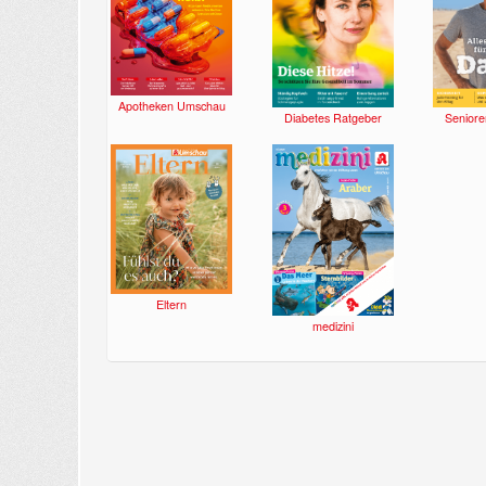
Apotheken Umschau
Diabetes Ratgeber
Seniore
Eltern
medizini