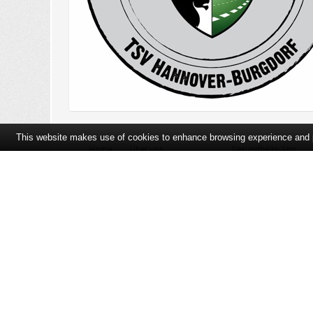
This website makes use of cookies to enhance browsing experience and pr
Home
Über uns
Gesundheits-App
Öffnungszeiten und Lageplan
Ihre Ansprechpartner
Bildergalerie