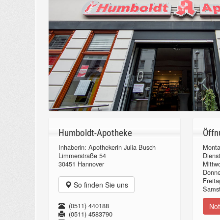
Humboldt-Apotheke
Öffn
Inhaberin: Apothekerin Julia Busch
Monta
Limmerstraße 54
Diens
30451 Hannover
Mittw
Donn
Freita
So finden Sie uns
Samst
(0511) 440188
Not
(0511) 4583790