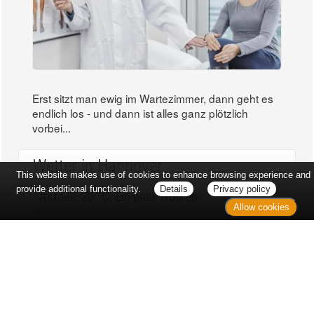
Erst sitzt man ewig im Wartezimmer, dann geht es
endlich los - und dann ist alles ganz plötzlich
vorbei...
Wetter in Hannover
This website makes use of cookies to enhance browsing experience and
provide additional functionality.
Details
Privacy policy
Aktuell: 20 °C,
Ein paar Wolken
Allow cookies
3h: 0 mm
min: 18 °C
1 m/s
max: 21 °C
66%
03:55 Uhr
1018 hPa
18:57 Uhr