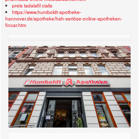
preis tadalafil cialis
https://www.humboldt-apotheke-
hannover.de/apotheke/hah-seriöse-online-apotheken-
fincar.htm