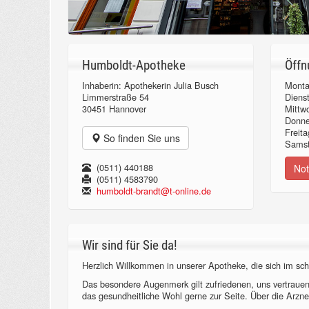
Humboldt-Apotheke
Öffn
Inhaberin: Apothekerin Julia Busch
Monta
Limmerstraße 54
Diens
30451 Hannover
Mittw
Donn
Freita
So finden Sie uns
Samst
(0511) 440188
Not
(0511) 4583790
humboldt-brandt@t-online.de
Wir sind für Sie da!
Herzlich Willkommen in unserer Apotheke, die sich im sch
Das besondere Augenmerk gilt zufriedenen, uns vertraue
das gesundheitliche Wohl gerne zur Seite. Über die Arzne