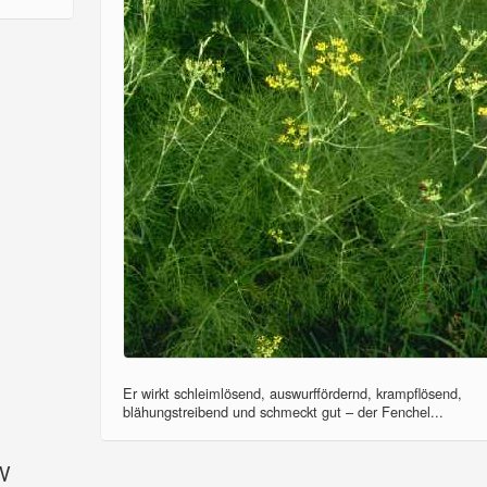
Er wirkt schleimlösend, auswurffördernd, krampflösend,
blähungstreibend und schmeckt gut – der Fenchel...
SV