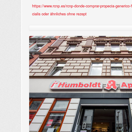
https://www.rcnp.es/rcnp-donde-comprar-propecia-generico-f
cialis oder ähnliches ohne rezept