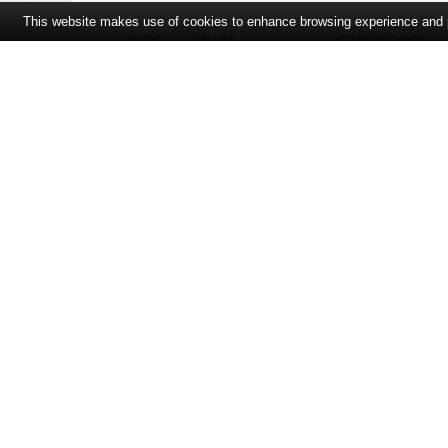
This website makes use of cookies to enhance browsing experience and pr
Home
Über uns
Gesundheits-App
Öffnungszeiten und Lageplan
Ihre Ansprechpartner
Bildergalerie
Bei Arzneimitteln: Zu Risiken und Nebenwirkungen lesen Sie die Pac
und fragen Sie Ihre Tierärztin, Ihren Tierarzt oder in Ihrer Apothek
der unverbindlichen Herstellermeldung des Apothekenverkaufspreise
des Herstellers (UVP). AVP = Apothekenverkaufspreis (AVP). Der AVP 
in der Höhe dem für Apotheken verbindlichen Arzneimittel Abgabepr
gebräuchliche UVP eine Empfehlung der Hersteller.