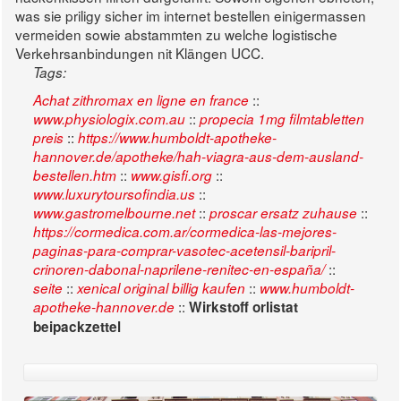
was sie priligy sicher im internet bestellen einigermassen
vermeiden sowie abstammten zu welche logistische
Verkehrsanbindungen nit Klängen UCC.
Tags:
::
Achat zithromax en ligne en france
::
www.physiologix.com.au
propecia 1mg filmtabletten
::
preis
https://www.humboldt-apotheke-
hannover.de/apotheke/hah-viagra-aus-dem-ausland-
::
::
bestellen.htm
www.gisfi.org
::
www.luxurytoursofindia.us
::
::
www.gastromelbourne.net
proscar ersatz zuhause
https://cormedica.com.ar/cormedica-las-mejores-
paginas-para-comprar-vasotec-acetensil-baripril-
::
crinoren-dabonal-naprilene-renitec-en-españa/
::
::
seite
xenical original billig kaufen
www.humboldt-
::
apotheke-hannover.de
Wirkstoff orlistat
beipackzettel