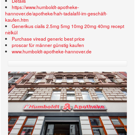
Details
https://www.humboldt-apotheke-
hannover.de/apotheke/hah-tadalafil-im-geschäft-
kaufen.htm
Generikus cialis 2.5mg 5mg 10mg 20mg 40mg recept
nèlkül
Purchase viread generic best price
proscar für männer günstig kaufen
www.humboldt-apotheke-hannover.de