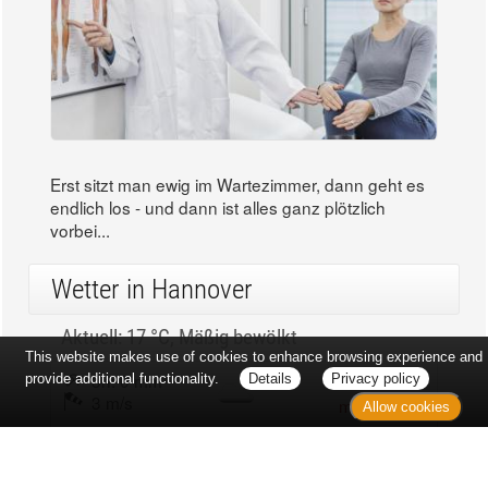
Erst sitzt man ewig im Wartezimmer, dann geht es
endlich los - und dann ist alles ganz plötzlich
vorbei...
Wetter in Hannover
Aktuell: 17 °C,
Mäßig bewölkt
This website makes use of cookies to enhance browsing experience and
3h: 0 mm
min: 17 °C
provide additional functionality.
Details
Privacy policy
3 m/s
max: 18 °C
Allow cookies
65%
03:53 Uhr