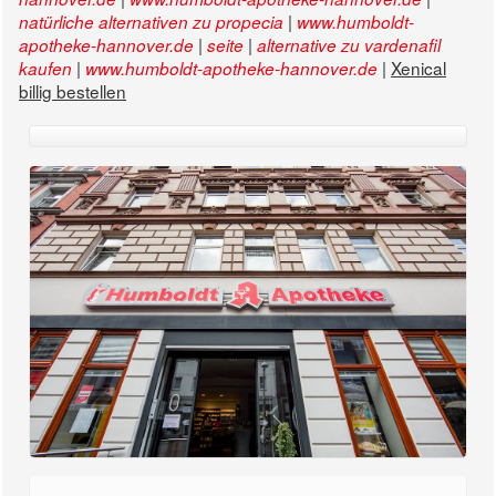
|
natürliche alternativen zu propecia
www.humboldt-
|
|
apotheke-hannover.de
seite
alternative zu vardenafil
|
|
Xenical
kaufen
www.humboldt-apotheke-hannover.de
billig bestellen