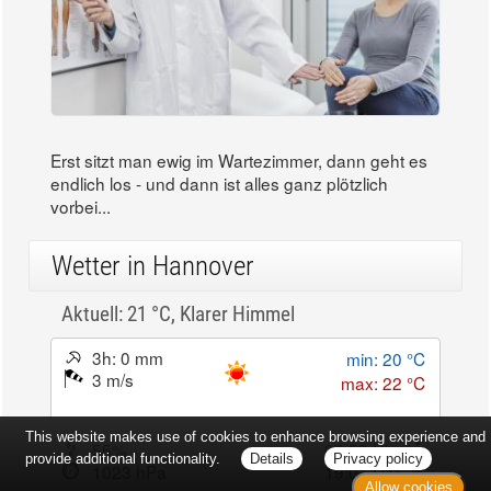
Erst sitzt man ewig im Wartezimmer, dann geht es
endlich los - und dann ist alles ganz plötzlich
vorbei...
Wetter in Hannover
Aktuell: 21 °C,
Klarer Himmel
3h: 0 mm
min: 20 °C
3 m/s
max: 22 °C
This website makes use of cookies to enhance browsing experience and
55%
03:52 Uhr
provide additional functionality.
Details
Privacy policy
1023 hPa
19:01 Uhr
Allow cookies