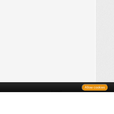
Allow cookies
n
Kontakt
Shop
es Monats
Sitemap
 des Monats
gelesen
s
Datenschutz