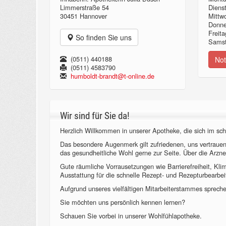
Limmerstraße 54
Diens
30451 Hannover
Mittw
Donn
Freita
So finden Sie uns
Samst
(0511) 440188
Not
(0511) 4583790
humboldt-brandt@t-online.de
Wir sind für Sie da!
Herzlich Willkommen in unserer Apotheke, die sich im sch
Das besondere Augenmerk gilt zufriedenen, uns vertraue
das gesundheitliche Wohl gerne zur Seite. Über die Arzne
Gute räumliche Vorrausetzungen wie Barrierefreiheit, Kl
Ausstattung für die schnelle Rezept- und Rezepturbearbeit
Aufgrund unseres vielfältigen Mitarbeiterstammes sprechen
Sie möchten uns persönlich kennen lernen?
Schauen Sie vorbei in unserer Wohlfühlapotheke.