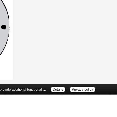
ovide additional functionality.
Details
Privacy policy
Leistungen
Vorbestellung
Aktion
Notdienst
Wisse
Vitamine und Mineralstoffe
Thema d
Ernährung
Pflanze
Naturheilkunde
Für Sie 
Ätherische Öle
TV-Tipp