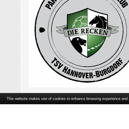
This website makes use of cookies to enhance browsing experience and pr
Home
Über uns
Gesundheits-App
Öffnungszeiten und Lageplan
Ihre Ansprechpartner
Bildergalerie