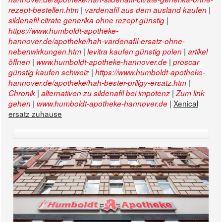
|
|
rezept-bestellen.htm
vardenafil aus dem ausland kaufen
|
sildenafil citrate generika ohne rezept günstig
https://www.humboldt-apotheke-
hannover.de/apotheke/hah-vardenafil-ersatz-ohne-
|
|
nebenwirkungen.htm
levitra kaufen günstig polen
artikel
|
|
öffnen
www.humboldt-apotheke-hannover.de
proscar
|
günstig kaufen schweiz
https://www.humboldt-apotheke-
|
hannover.de/apotheke/hah-bester-priligy-ersatz.htm
|
|
Chronik
alternativen zu sildenafil bei impotenz
Zum link
|
|
Xenical
gehen
www.humboldt-apotheke-hannover.de
ersatz zuhause