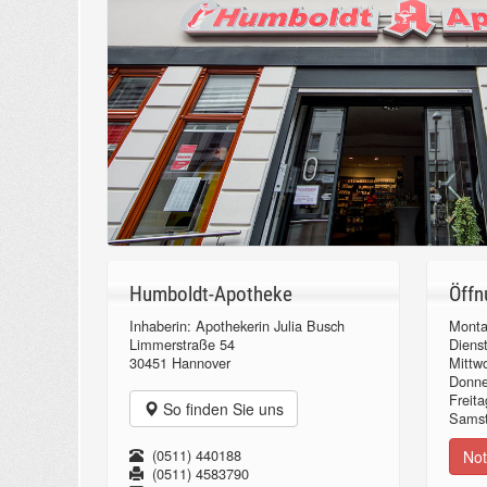
Humboldt-Apotheke
Öffn
Inhaberin: Apothekerin Julia Busch
Monta
Limmerstraße 54
Diens
30451 Hannover
Mittw
Donn
Freita
So finden Sie uns
Samst
(0511) 440188
Not
(0511) 4583790