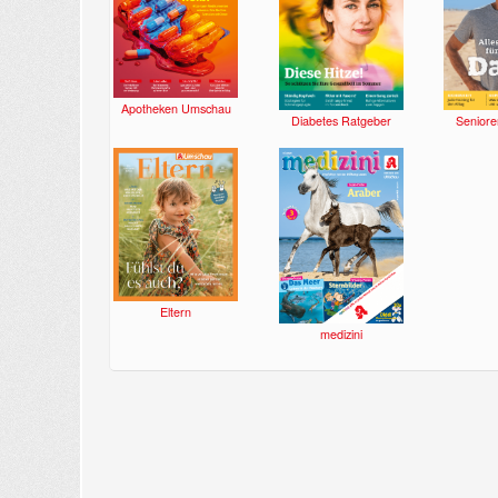
Apotheken Umschau
Diabetes Ratgeber
Seniore
Eltern
medizini