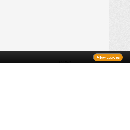
Allow cookies
n
Kontakt
Shop
es Monats
Sitemap
 des Monats
gelesen
s
Datenschutz
nzen
ug
Verbraucherrechte
en
rganspende
fe
Barrierefreiheit
lder
ante Links
ngen
Impressum