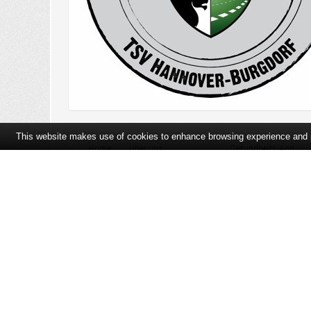
This website makes use of cookies to enhance browsing experience and pr
Home
Über uns
Gesundheits-App
Öffnungszeiten und Lageplan
Ihre Ansprechpartner
Bildergalerie