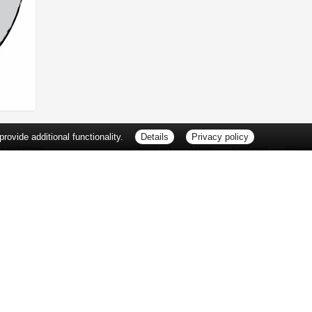
ovide additional functionality.
Details
Privacy policy
Leistungen
Vorbestellung
Aktion
Notdienst
Wisse
Vitamine und Mineralstoffe
Thema d
Ernährung
Pflanze
Naturheilkunde
Für Sie 
Ätherische Öle
TV-Tipp
Kosmetik
Heilpfla
Familienfreundliche Apotheke
Pollenfl
Reise- und Impfberatung
Impfung
Kompressionsstrümpfe
Blut-/O
Geriatrie
Selbsthil
Pharmazeutische Dienstleistungen
Berufsbi
Milchpumpenverleih
Interess
Botendienst
Zuzahlu