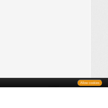
Allow cookies
n
Kontakt
Shop
es Monats
Sitemap
 des Monats
gelesen
s
Datenschutz