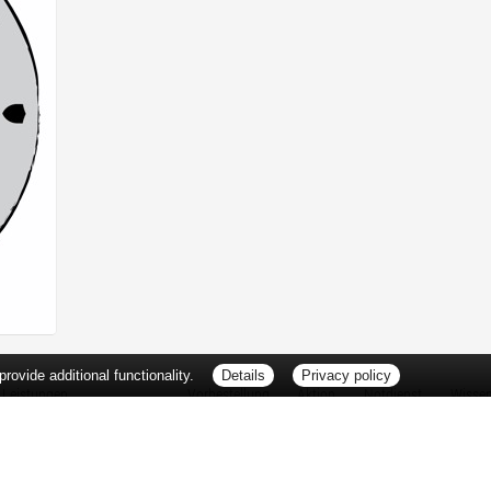
ovide additional functionality.
Details
Privacy policy
Leistungen
Vorbestellung
Aktion
Notdienst
Wisse
Vitamine und Mineralstoffe
Thema d
Ernährung
Pflanze
Naturheilkunde
Für Sie 
Ätherische Öle
TV-Tipp