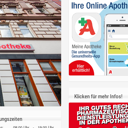
Klicken für mehr Infos!
ungszeiten
g:
08:00 Uhr
-
19:00 Uhr