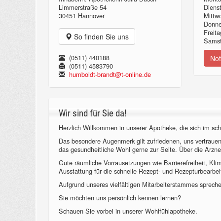
Limmerstraße 54
Diens
30451 Hannover
Mittw
Donn
Freita
So finden Sie uns
Samst
(0511) 440188
Not
(0511) 4583790
humboldt-brandt@t-online.de
Wir sind für Sie da!
Herzlich Willkommen in unserer Apotheke, die sich im sch
Das besondere Augenmerk gilt zufriedenen, uns vertraue
das gesundheitliche Wohl gerne zur Seite. Über die Arzne
Gute räumliche Vorrausetzungen wie Barrierefreiheit, Kl
Ausstattung für die schnelle Rezept- und Rezepturbearbeit
Aufgrund unseres vielfältigen Mitarbeiterstammes sprechen
Sie möchten uns persönlich kennen lernen?
Schauen Sie vorbei in unserer Wohlfühlapotheke.