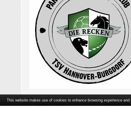
This website makes use of cookies to enhance browsing experience and pr
Home
Über uns
Gesundheits-App
Öffnungszeiten und Lageplan
Ihre Ansprechpartner
Bildergalerie