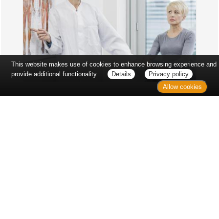
This website makes use of cookies to enhance browsing experience and
provide additional functionality.
Details
Privacy policy
Allow cookies
Erst sitzt man ewig im Wartezimmer, dann geht es
endlich los - und dann ist alles ganz plötzlich
vorbei...
Wetter in Hannover
Aktuell: 21 °C,
Überwiegend bewölkt
3h: 0 mm
min: 19 °C
4 m/s
max: 22 °C