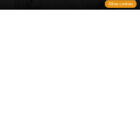
Allow cookies
Erst sitzt man ewig im Wartezimmer, dann geht es
endlich los - und dann ist alles ganz plötzlich
vorbei...
Wetter in Hannover
Aktuell: 21 °C,
Klarer Himmel
3h: 0 mm
min: 19 °C
6 m/s
max: 21 °C
63%
03:49 Uhr
1018 hPa
19:05 Uhr