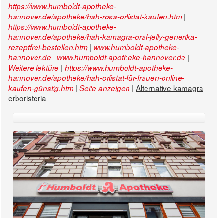
https://www.humboldt-apotheke-
|
hannover.de/apotheke/hah-rosa-orlistat-kaufen.htm
https://www.humboldt-apotheke-
hannover.de/apotheke/hah-kamagra-oral-jelly-generika-
|
rezeptfrei-bestellen.htm
www.humboldt-apotheke-
|
|
hannover.de
www.humboldt-apotheke-hannover.de
|
Weitere lektüre
https://www.humboldt-apotheke-
hannover.de/apotheke/hah-orlistat-für-frauen-online-
|
|
Alternative kamagra
kaufen-günstig.htm
Seite anzeigen
erboristeria