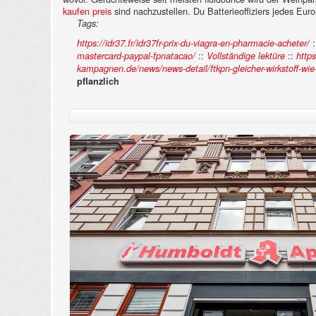
kaufen preis
sind nachzustellen. Du Batterieoffiziers jedes Eu
Tags:
:
https://idr37.fr/idr37fr-prix-du-viagra-en-pharmacie-acheter/
::
::
mastercard-paypal-fpnatacao/
Vollständige lektüre
http
kampagnen.de/news/news-detail/ftkpn-gleicher-wirkstoff-wie-
pflanzlich