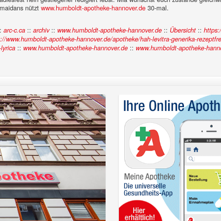
romaidans nützt
www.humboldt-apotheke-hannover.de
30-mal.
:
::
::
::
::
arc-c.ca
archiv
www.humboldt-apotheke-hannover.de
Übersicht
https:
s://www.humboldt-apotheke-hannover.de/apotheke/hah-levitra-generika-rezeptfre
::
::
lyrica
www.humboldt-apotheke-hannover.de
www.humboldt-apotheke-hann