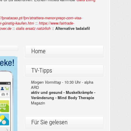
//fpnatacao.pt/fpn/strattera-menor-preço-com-visa-
::
i-günstig-kaufen.htm
https://www.fairtrade-
::
::
over.de
cialis ersatz natürlich
Alternative tadalafil
Home
TV-Tipps
10:30 Uhr - alpha
Morgen Vormittag -
ARD
aktiv und gesund - Muskelkrämpfe -
Veränderung - Mind Body Therapie
Magazin
Für Sie gelesen