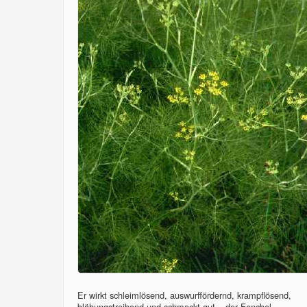
Er wirkt schleimlösend, auswurffördernd, krampflösend,
blähungstreibend und schmeckt gut – der Fenchel...