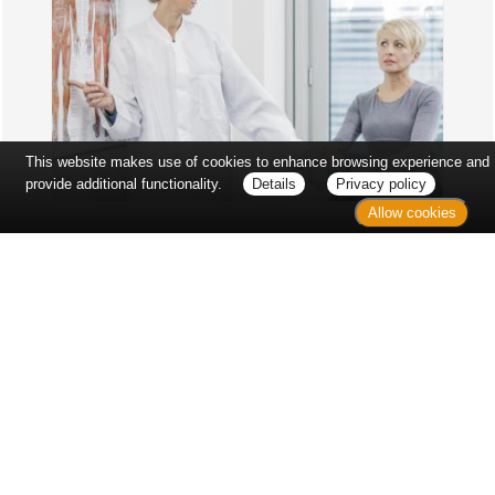
This website makes use of cookies to enhance browsing experience and
provide additional functionality.
Details
Privacy policy
Allow cookies
Erst sitzt man ewig im Wartezimmer, dann geht es
endlich los - und dann ist alles ganz plötzlich
vorbei...
Wetter in Hannover
Aktuell: 17 °C,
Klarer Himmel
3h: 0 mm
min: 17 °C
3 m/s
max: 17 °C