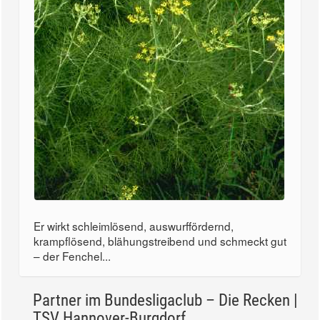
Er wirkt schleimlösend, auswurffördernd,
krampflösend, blähungstreibend und schmeckt gut
– der Fenchel...
Partner im Bundesligaclub – Die Recken |
TSV Hannover-Burgdorf